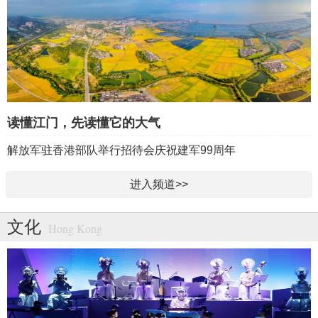
读懂江门，先读懂它的大气
解放军驻香港部队举行招待会庆祝建军99周年
日本熊本县地震遇难人数升至14人
进入频道>>
这里是江西 “CHINA”代言人 世界金名片
文化
Hong Kong
委内瑞拉强震遇难人数上升至5546人
特朗普称将继续打击伊朗 “守护”霍尔木兹海峡