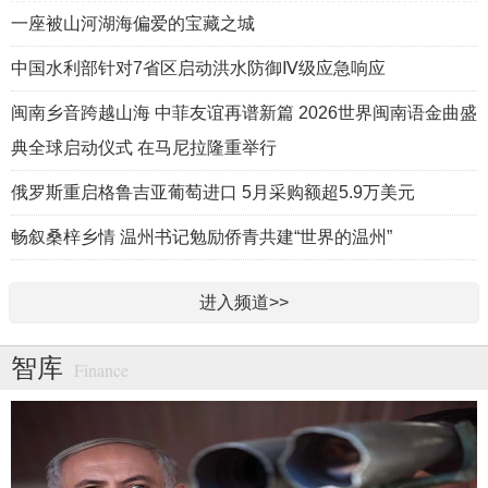
一座被山河湖海偏爱的宝藏之城
中国水利部针对7省区启动洪水防御Ⅳ级应急响应
闽南乡音跨越山海 中菲友谊再谱新篇 2026世界闽南语金曲盛
典全球启动仪式 在马尼拉隆重举行
俄罗斯重启格鲁吉亚葡萄进口 5月采购额超5.9万美元
畅叙桑梓乡情 温州书记勉励侨青共建“世界的温州”
进入频道>>
智库
Finance