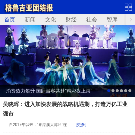
首页
新闻
文化
财经
社会
智库
Not
消费热力攀升 国际游客共赴“精彩夜上海”
吴晓晖：进入加快发展的战略机遇期，打造万亿工业
强市
[更多]
自2017年以来，“粤港澳大湾区”连......