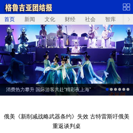
首页
新闻
文化
财经
社会
智库
Not
消费热力攀升 国际游客共赴“精彩夜上海”
俄美《新削减战略武器条约》失效 古特雷斯吁俄美
重返谈判桌