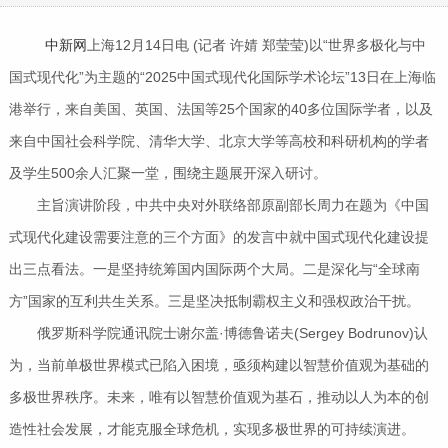
中新网
上海12月14日电 (记者 许婧 郑莹莹)以“世界多极化与中
国式现代化”为主题的“2025中国式现代化国际学术论坛”13日在上海临
港举行，来自美国、英国、法国等25个国家的40多位国际学者，以及
来自中国社会科学院、清华大学、北京大学等高校和科研机构的学者
及学生500余人汇聚一堂，围绕主题展开深入研讨。
主旨演讲阶段，中共中央对外联络部原副部长周力在题为《中国
式现代化建设需要注意的三个方面》的发言中就中国式现代化建设提
出三点看法。一是坚持统筹国内国际两个大局。二是深化与“全球南
方”国家的互利共生关系。三是坚决抵制霸权主义和强权政治干扰。
俄罗斯科学院通讯院士谢尔盖·博德鲁诺夫(Sergey Bodrunov)认
为，当前单极世界模式已陷入困境，亟须构建以智慧价值观为基础的
多极世界秩序。未来，唯有以智慧价值观为基石，推动以人为本的创
造性社会发展，才能克服全球危机，实现多极世界的可持续演进。