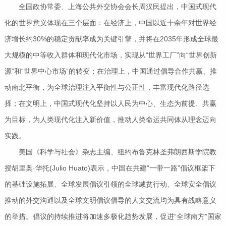
全国政协常委、上海公共外交协会会长周汉民提出，中国式现代
化的世界意义体现在三个层面：在经济上，中国以近十余年对世界经
济增长约30%的稳定贡献率成为关键引擎，并将在2035年形成全球最
大规模的中等收入群体和现代化市场，实现从“世界工厂”向“世界创新
源”和“世界中心市场”的转变；在治理上，中国通过倡导合作共赢、推
动南北平衡，为全球治理注入平衡性与公正性，丰富现代化路径选
择；在文明上，中国式现代化坚持以人民为中心、生态为前提、共赢
为目标，为人类现代化注入新价值，推动人类命运共同体从理念迈向
实践。
美国《科学与社会》杂志主编、纽约布鲁克林圣弗朗西斯学院教
授胡里奥·华托(Julio Huato)表示，中国在共建“一带一路”倡议框架下
的基础设施拓展、全球发展倡议引领的全球减贫行动、全球安全倡议
推动的外交沟通以及全球文明倡议倡导的人文交流均为具有战略意义
的举措。倡议的持续推进将加速多极化趋势发展，促进“全球南方”国家