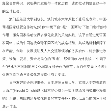
凝聚合作共识、实现共同发展与一体化进程，进而推动构建更趋平等
的全球社会。
澳门圣若瑟大学副校长、澳门城市大学原校长张曙光表示，中国-
葡语国家经贸合作论坛(简称“中葡平台”)是“一国两制”下澳门发挥独特
作用、服务国家推动世界多极化发展的关键实践。该平台通过葡语国
家网络，成为中国连接全球不同区域的战略枢纽。其成熟机制保障了
在产能、金融、发展援助及人文交流等领域的务实合作，稳步推进政
策、设施、贸易、资金与民心的“五通”。尽管面临内外挑战，“中葡平
台”已成为不同制度与文化国家友好合作的典范，在百年变局中持续为
促进互联互通与多极化发展提供有力支撑。
日中友好协会副理事长、日本庆应义塾大学、京都大学荣誉教授
大西广(Hiroshi Onishi)以《日本能否成为一极？试论其消极和积极影
响》为题，围绕构建多极化世界的首要任务和核心以及当前国际形势
展开讨论。